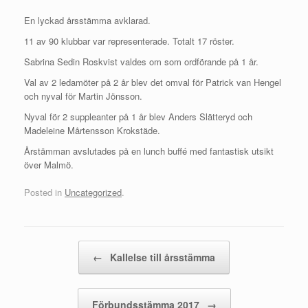
En lyckad årsstämma avklarad.
11 av 90 klubbar var representerade. Totalt 17 röster.
Sabrina Sedin Roskvist valdes om som ordförande på 1 år.
Val av 2 ledamöter på 2 år blev det omval för Patrick van Hengel
och nyval för Martin Jönsson.
Nyval för 2 suppleanter på 1 år blev Anders Slätteryd och
Madeleine Mårtensson Krokstäde.
Årstämman avslutades på en lunch buffé med fantastisk utsikt
över Malmö.
Posted in
Uncategorized
.
Post navigation
←
Kallelse till årsstämma
Förbundsstämma 2017
→