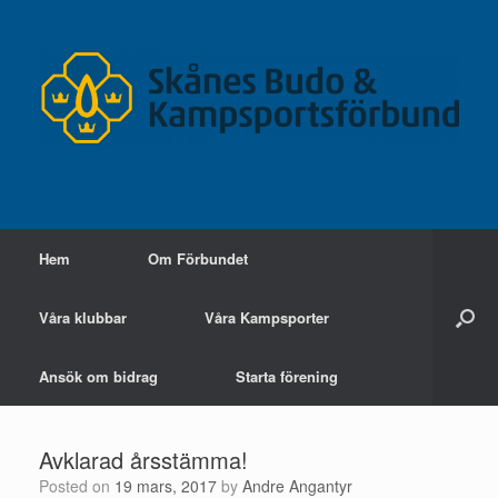
Skip
to
content
Hem
Om Förbundet
Våra klubbar
Våra Kampsporter
Ansök om bidrag
Starta förening
Avklarad årsstämma!
Posted on
19 mars, 2017
by
Andre Angantyr