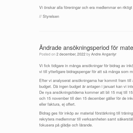
Vi önskar alla föreningar och era medlemmar en riktigt g
// Styrelsen
Ändrade ansökningsperiod för mater
Posted on
2 december, 2022
by
Andre Angantyr
Vi fick tidigare in många ansökningar för bidrag av inkö
vi till ytterligare bidragspengar för att så många som m
Efter vi analyserat ansökningarna har kommit fram till 
budget. Då ingen budget är antagen i januari kan vi inte
De nya ansökningstiderna kommer att bli 15 maj till 15
och 15 november till den 15 december gäller för de ink
eller faktura, ej offert.
Bidrag ges för inköp av material förstärkning till tränin
rekrytera medlemmar till verksamheten samt säkerställ
fokusera på glädje och lärande.