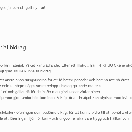
od jul och ett gott nytt år!
ial bidrag.
p för material. Vilket var glädjande. Efter ett tillskott från RF-SISU Skåne skö
öjlighet skulle kunna få bidrag.
att ändra ansökningstiderna för att få bättre perioder och hamna rätt på årets
 dela ut några några större belopp i bidrag gällande material.
 juni och gäller då för de inköp man gjort under vårterminen
öp man gjort under höstterminen. Viktigt är att inköpet kan styrkas med kvitto
gslokalen/föreningen som bedöms viktigt för att kunna bidra till att behålla eller
a att föreningsmiljön för barn- och ungdomar ska vara trygg och hållbar och