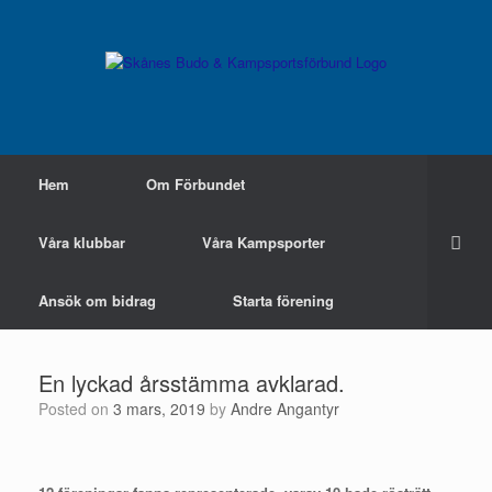
Skip
to
content
Hem
Om Förbundet
Våra klubbar
Våra Kampsporter
Ansök om bidrag
Starta förening
En lyckad årsstämma avklarad.
Posted on
3 mars, 2019
by
Andre Angantyr