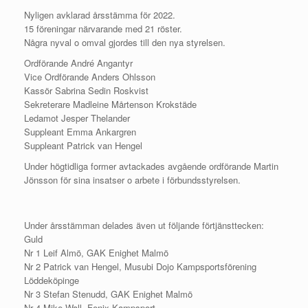
Nyligen avklarad årsstämma för 2022.
15 föreningar närvarande med 21 röster.
Några nyval o omval gjordes till den nya styrelsen.
Ordförande André Angantyr
Vice Ordförande Anders Ohlsson
Kassör Sabrina Sedin Roskvist
Sekreterare Madleine Mårtenson Krokstäde
Ledamot Jesper Thelander
Suppleant Emma Ankargren
Suppleant Patrick van Hengel
Under högtidliga former avtackades avgående ordförande Martin
Jönsson för sina insatser o arbete i förbundsstyrelsen.
Under årsstämman delades även ut följande förtjänsttecken:
Guld
Nr 1 Leif Almö, GAK Enighet Malmö
Nr 2 Patrick van Hengel, Musubi Dojo Kampsportsförening
Löddeköpinge
Nr 3 Stefan Stenudd, GAK Enighet Malmö
Nr 4 Mike Wall, Fenix Kampsport