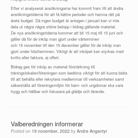
Efter vi analyserat ansökningarna har kommit fram till att ändra
ansökningstiderna för att få bättre perioder och hamna rätt på
årets budget. Då ingen budget är antagen i januari kan vi inte
dela ut några några större belopp i bidrag gällande material.
De nya ansökningstiderna kommer att bli 15 maj till 15 juni och
gäller då för de inköp man gjort under vårterminen
och 15 november till den 15 december gäller för de inköp man
gjort under höstterminen. Viktigt är att inköpet kan styrkas med
kvitto eller faktura, ej offert.
Bidrag ges för inköp av material förstärkning till
träningslokalen/föreningen som bedöms viktigt för att kunna bidra
till att behålla eller rekrytera medlemmar till verksamheten samt
säkerställa att föreningsmiljön för barn- och ungdomar ska vara
trygg och hållbar och fokusera på glädje och lärande.
Valberedningen informerar
Posted on
19 november, 2022
by
Andre Angantyr