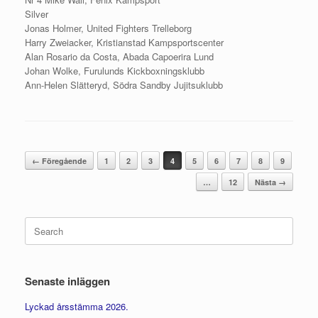
Silver
Jonas Holmer, United Fighters Trelleborg
Harry Zweiacker, Kristianstad Kampsportscenter
Alan Rosario da Costa, Abada Capoerira Lund
Johan Wolke, Furulunds Kickboxningsklubb
Ann-Helen Slätteryd, Södra Sandby Jujitsuklubb
Post navigation
← Föregående
1
2
3
4
5
6
7
8
9
…
12
Nästa →
Search
for:
Senaste inläggen
Lyckad årsstämma 2026.